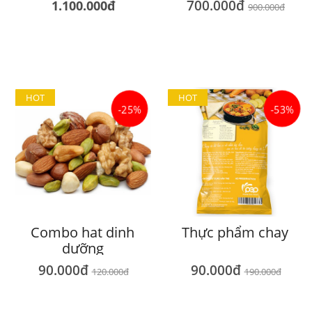
700.000đ
1.100.000đ
900.000đ
HOT
HOT
-25%
-53%
Combo hat dinh
Thực phẩm chay
dưỡng
90.000đ
90.000đ
120.000đ
190.000đ