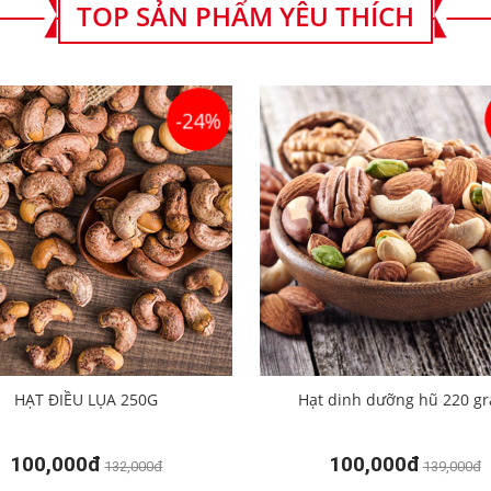
TOP SẢN PHẨM YÊU THÍCH
-24%
HẠT ĐIỀU LỤA 250G
Hạt dinh dưỡng hũ 220 g
100,000đ
100,000đ
132,000đ
139,000đ