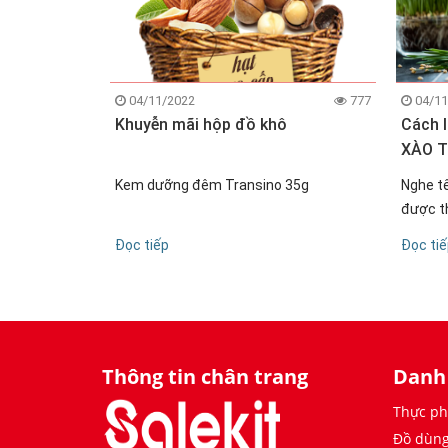
715
04/11/2022
777
04/11
c vật, tốt
Khuyễn mãi hộp đồ khô
Cách 
ồng phổ
XÀO 
Trung Đông.
ì đậu gà
Kem dưỡng đêm Transino 35g
Nghe t
ết đến
được t
gà thì chắc
mềm, da
Đọc tiếp
Đọc ti
nhiên đó ạ.
phiên b
tới các
Thông tin chân trang
Danh
Thực ph
Đồ dùng