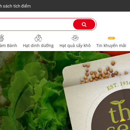
h sách tích điểm
Tin khuyến mãi
làm Bánh
Hạt dinh dưỡng
Hạt quả sấy khô