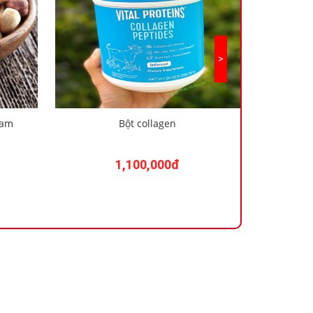
ram
Bột collagen
Bột
7
1,100,000đ