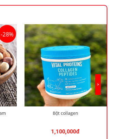
-28%
ram
Bột collagen
Bột
7
1,100,000đ