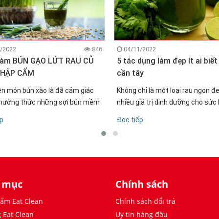
/2022
846
04/11/2022
làm BÚN GẠO LỨT RAU CỦ
5 tác dụng làm đẹp ít ai biết
THẬP CẨM
cần tây
ên món bún xào là đã cảm giác
Không chỉ là một loại rau ngon đe
hưởng thức những sợi bún mềm
nhiều giá trị dinh dưỡng cho sức
i dai thấm gia vị. Nhưng bún xào
của bạn, cần tây còn được biết
ếp
Đọc tiếp
ản Eat Clean của Rolie giới thiệu
mô%3ḅt loại mỹ phẩm để làm đẹ
 bạn sẽ là: bún gạo lứt rau củ xào
mang đến cho chị em phụ nữ một
mịn màng, giú
 mục
Chính sách
ẩm Eat Clean
Chính sách đổi trả
 Eat Clean
Uy tín hàng đầu