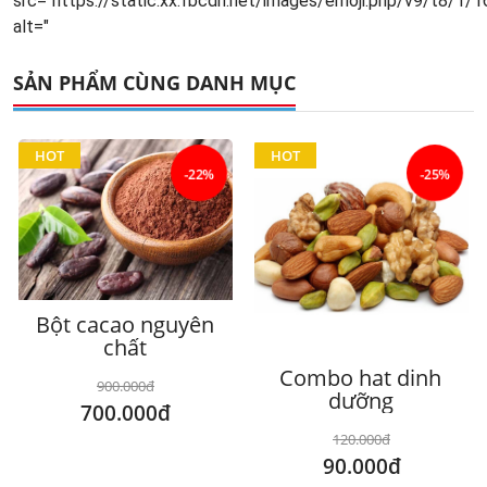
src="https://static.xx.fbcdn.net/images/emoji.php/v9/t8/1/
alt="
SẢN PHẨM CÙNG DANH MỤC
HOT
HOT
-22%
-25%
Bột cacao nguyên
chất
Combo hat dinh
900.000đ
dưỡng
700.000đ
120.000đ
90.000đ